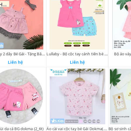
Bộ áo váy 2 dây Bé Gái - Tặng Băng đô
Lullaby - Bộ cộc tay cánh tiên bé Gái
Bộ áo váy
Liên hệ
Liên hệ
ùi da cá BG dokma (2_6t)
Áo cài vai cộc tay bé Gái Dokma(6_18m) - Hồng