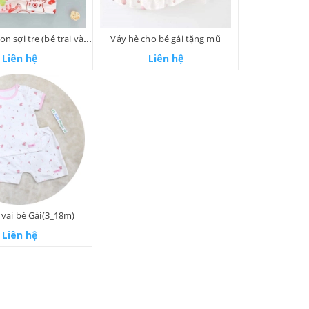
Áo ba lỗ cotton sợi tre (bé trai và bé gái)
Váy hè cho bé gái tặng mũ
Liên hệ
Liên hệ
i vai bé Gái(3_18m)
Liên hệ