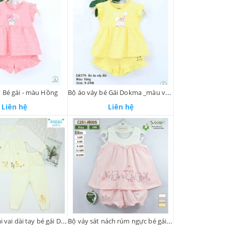
 Bé gái - màu Hồng
Bộ áo váy bé Gái Dokma _màu vàng
Liên hệ
Liên hệ
Bộ sơ sinh cài vai dài tay bé gái Dokma (6-18M)
Bộ váy sát nách rúm ngực bé gái Judoby