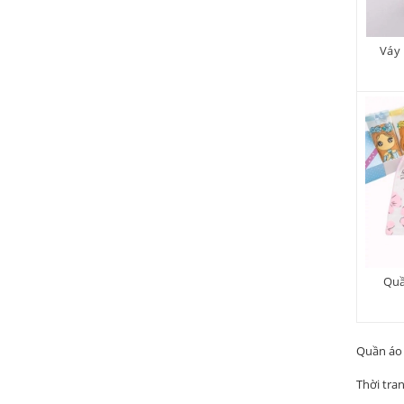
Váy 
Quầ
Quần áo 
Thời tran