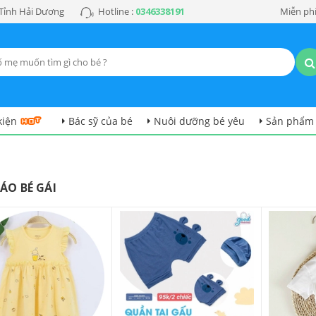
 Tỉnh Hải Dương
Hotline :
0346338191
Miễn phí
kiện
Bác sỹ của bé
Nuôi dưỡng bé yêu
Sản phẩm
ÁO BÉ GÁI