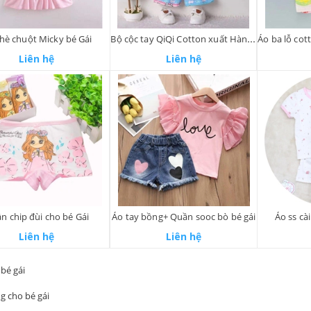
hè chuột Micky bé Gái
Bộ cộc tay QiQi Cotton xuất Hàn bé Trai/Gái
Liên hệ
Liên hệ
n chip đùi cho bé Gái
Áo tay bồng+ Quần sooc bò bé gái
Áo ss cà
Liên hệ
Liên hệ
bé gái
g cho bé gái