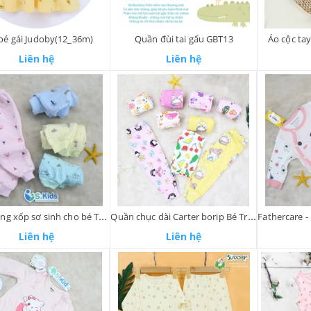
bé gái Judoby(12_36m)
Quần đùi tai gấu GBT13
Áo cộc ta
Liên hệ
Liên hệ
Quần bông xốp sơ sinh cho bé Trai và bé Gái
Quần chục dài Carter borip Bé Trai|Bé gái
Liên hệ
Liên hệ