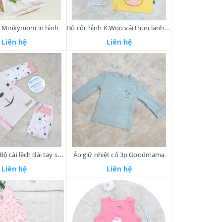
y Minkymom in hình
Bộ cộc hình K.Woo vải thun lạnh Bé Gái
Liên hệ
Liên hệ
Fathercare - Bộ cài lệch dài tay sơ sinh
Áo giữ nhiệt cổ 3p Goodmama
Liên hệ
Liên hệ