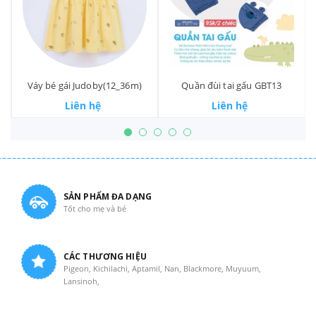
l
Váy bé gái Judoby(12_36m)
Quần đùi tai gấu GBT13
Liên hệ
Liên hệ
SẢN PHẨM ĐA DẠNG
Tốt cho mẹ và bé
CÁC THƯƠNG HIỆU
Pigeon, Kichilachi, Aptamil, Nan, Blackmore, Muyuum,
Lansinoh,