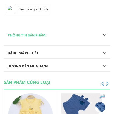
Thêm vào yêu thích
THÔNG TIN SẢN PHẨM
ĐÁNH GIÁ CHI TIẾT
HƯỚNG DẪN MUA HÀNG
SẢN PHẨM CÙNG LOẠI
prev
ne