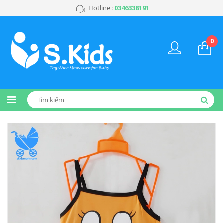
Hotline :
0346338191
0