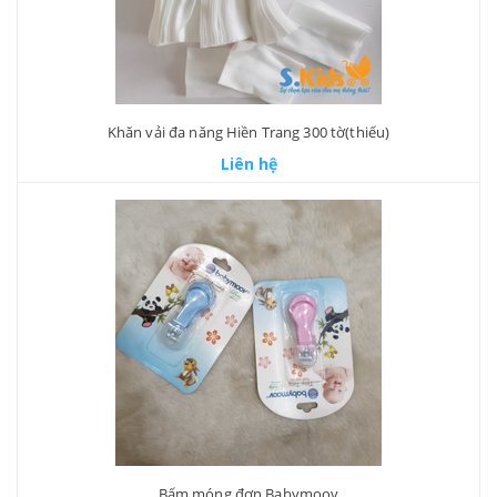
Khăn vải đa năng Hiền Trang 300 tờ(thiếu)
Liên hệ
Bấm móng đơn Babymoov