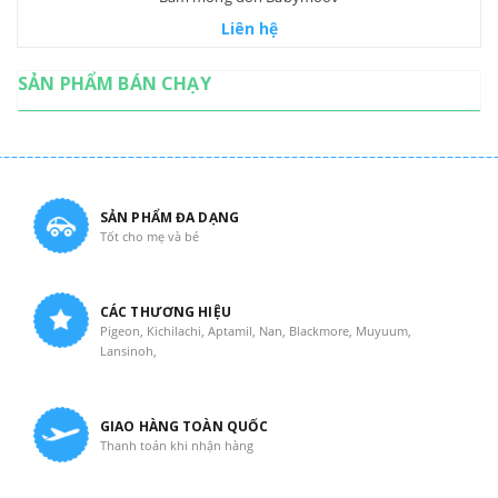
Liên hệ
SẢN PHẨM BÁN CHẠY
SẢN PHẨM ĐA DẠNG
Tốt cho mẹ và bé
CÁC THƯƠNG HIỆU
Pigeon, Kichilachi, Aptamil, Nan, Blackmore, Muyuum,
Lansinoh,
GIAO HÀNG TOÀN QUỐC
Thanh toán khi nhận hàng