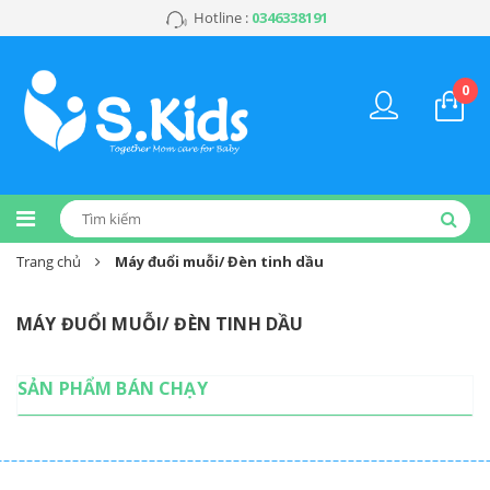
Hotline :
0346338191
0
Trang chủ
Máy đuổi muỗi/ Đèn tinh dầu
MÁY ĐUỔI MUỖI/ ĐÈN TINH DẦU
SẢN PHẨM BÁN CHẠY