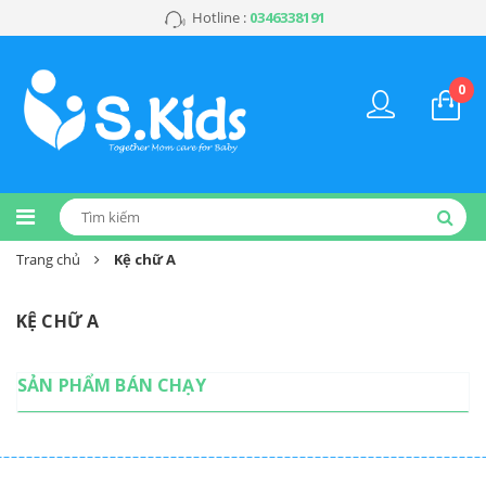
Hotline :
0346338191
0
Trang chủ
Kệ chữ A
KỆ CHỮ A
SẢN PHẨM BÁN CHẠY