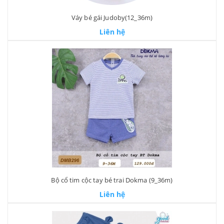
Váy bé gái Judoby(12_36m)
Liên hệ
Bộ cổ tim cộc tay bé trai Dokma (9_36m)
Liên hệ