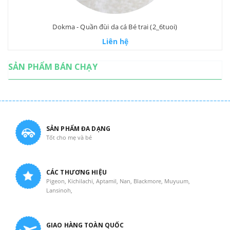
Dokma - Quần đùi da cá Bé trai (2_6tuoi)
Liên hệ
SẢN PHẨM BÁN CHẠY
SẢN PHẨM ĐA DẠNG
Tốt cho mẹ và bé
CÁC THƯƠNG HIỆU
Pigeon, Kichilachi, Aptamil, Nan, Blackmore, Muyuum,
Lansinoh,
GIAO HÀNG TOÀN QUỐC