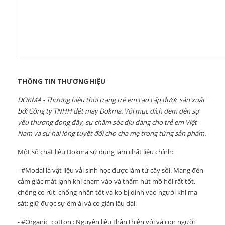
THÔNG TIN THƯƠNG HIỆU
DOKMA - Thương hiệu thời trang trẻ em cao cấp được sản xuất
bởi Công ty TNHH dệt may Dokma. Với mục đích đem đến sự
yêu thương đong đầy, sự chăm sóc dịu dàng cho trẻ em Việt
Nam và sự hài lòng tuyệt đối cho cha mẹ trong từng sản phẩm.
Một số chất liệu Dokma sử dụng làm chất liệu chính:
- #Modal là vật liệu vải sinh học được làm từ cây sồi. Mang đến
cảm giác mát lạnh khi chạm vào và thấm hút mồ hôi rất tốt,
chống co rút, chống nhăn tốt và ko bị dính vào người khi ma
sát; giữ được sự êm ái và co giãn lâu dài.
- #Organic_cotton : Nguyên liệu thân thiện với và con người