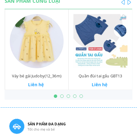
SẢN PHẨM CÙNG LOẠI
prev
ne
l
Váy bé gái Judoby(12_36m)
Quần đùi tai gấu GBT13
Liên hệ
Liên hệ
SẢN PHẨM ĐA DẠNG
Tốt cho mẹ và bé