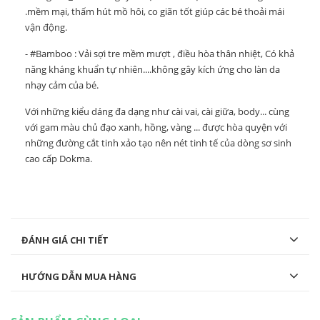
.mềm mại, thấm hút mồ hôi, co giãn tốt giúp các bé thoải mái
vận động.
- #Bamboo : Vải sợi tre mềm mượt , điều hòa thân nhiệt, Có khả
năng kháng khuẩn tự nhiên....không gây kích ứng cho làn da
nhạy cảm của bé.
Với những kiểu dáng đa dạng như cài vai, cài giữa, body... cùng
với gam màu chủ đạo xanh, hồng, vàng ... được hòa quyện với
những đường cắt tinh xảo tạo nên nét tinh tế của dòng sơ sinh
cao cấp Dokma.
ĐÁNH GIÁ CHI TIẾT
HƯỚNG DẪN MUA HÀNG