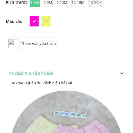
Kích thước
3-6M
6-9M
9-12M
12-18M
18-24M
Màu sắc
Thêm vào yêu thích
THÔNG TIN SẢN PHẨM
Dokma - Quần đùi cách điệu bé Gái