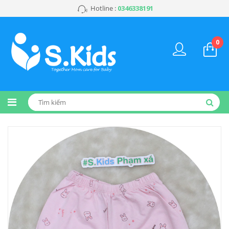
Hotline :
0346338191
0