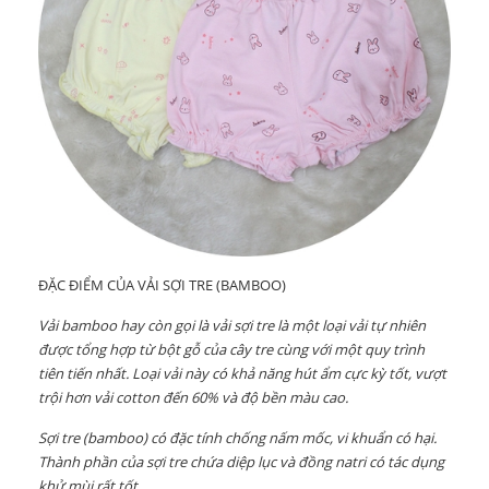
ĐẶC ĐIỂM CỦA VẢI SỢI TRE (BAMBOO)
Vải bamboo hay còn gọi là vải sợi tre là một loại vải tự nhiên
được tổng hợp từ bột gỗ của cây tre cùng với một quy trình
tiên tiến nhất. Loại vải này có khả năng hút ẩm cực kỳ tốt, vượt
trội hơn vải cotton đến 60% và độ bền màu cao.
Sợi tre (bamboo) có đặc tính chống nấm mốc, vi khuẩn có hại.
Thành phần của sợi tre chứa diệp lục và đồng natri có tác dụng
khử mùi rất tốt