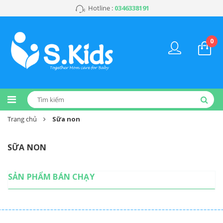
Hotline :
0346338191
0
Trang chủ
Sữa non
SỮA NON
SẢN PHẨM BÁN CHẠY