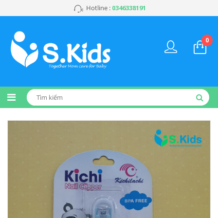
Hotline :
0346338191
0