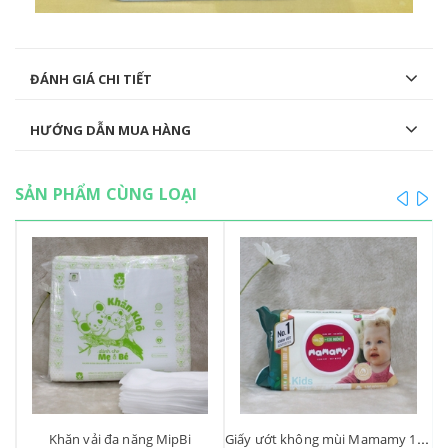
ĐÁNH GIÁ CHI TIẾT
HƯỚNG DẪN MUA HÀNG
SẢN PHẨM CÙNG LOẠI
prev
ne
Khăn vải đa năng MipBi
Giấy ướt không mùi Mamamy 100 miếng