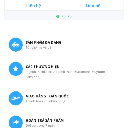
Liên hệ
Liên hệ
SẢN PHẨM ĐA DẠNG
Tốt cho mẹ và bé
CÁC THƯƠNG HIỆU
Pigeon, Kichilachi, Aptamil, Nan, Blackmore, Muyuum,
Lansinoh,
GIAO HÀNG TOÀN QUỐC
Thanh toán khi nhận hàng
HOÀN TRẢ SẢN PHẨM
Đổi trả trong 7 ngày