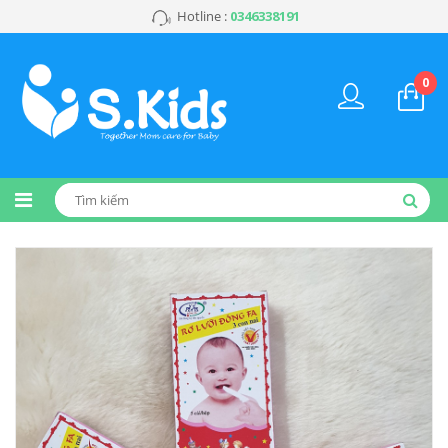
Hotline :
0346338191
0