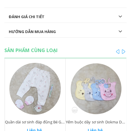
ĐÁNH GIÁ CHI TIẾT
HƯỚNG DẪN MUA HÀNG
SẢN PHẨM CÙNG LOẠI
prev
ne
Lullaby - Áo sơ sinh dài tay cài lệch bé Gái 3-6M
Quần dài sơ sinh đáp đũng Bé Gái - Dokma
Yếm buộc dây sơ sinh Dokma DS 183
Liên hệ
Liên hệ