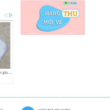
prev
next
Tấm lót vuông chống thấm gấu 30x30cm
Bộ sợi tre dài tay bé sơ sinh - 18M
Liên hệ
Liên hệ