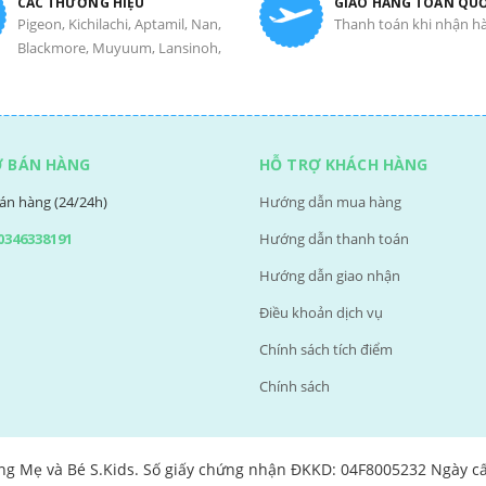
CÁC THƯƠNG HIỆU
GIAO HÀNG TOÀN QU
Pigeon, Kichilachi, Aptamil, Nan,
Thanh toán khi nhận h
Blackmore, Muyuum, Lansinoh,
Ợ BÁN HÀNG
HỖ TRỢ KHÁCH HÀNG
án hàng (24/24h)
Hướng dẫn mua hàng
0346338191
Hướng dẫn thanh toán
Hướng dẫn giao nhận
Điều khoản dịch vụ
Chính sách tích điểm
Chính sách
ng Mẹ và Bé S.Kids. Số giấy chứng nhận ĐKKD: 04F8005232 Ngày c