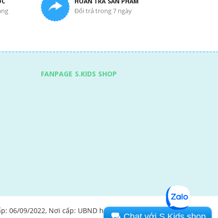
ỐC
HOÀN TRẢ SẢN PHẨM
àng
Đổi trả trong 7 ngày
FANPAGE S.KIDS SHOP
ấp: 06/09/2022, Nơi cấp: UBND huyện Kim Thành
Chat với S.Kids shop