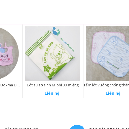
Yếm buộc dây sơ sinh Dokma DS 183
Lót su sơ sinh Mipbi 30 miếng
Liên hệ
Liên hệ