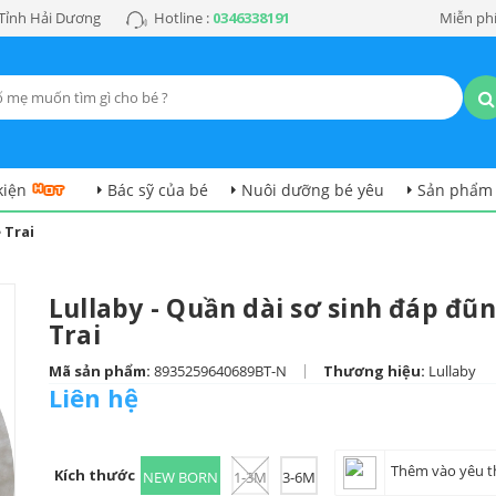
 Tỉnh Hải Dương
Hotline :
0346338191
Miễn phí
kiện
Bác sỹ của bé
Nuôi dưỡng bé yêu
Sản phẩm
 Trai
Lullaby - Quần dài sơ sinh đáp đũ
Trai
|
Mã sản phẩm:
8935259640689BT-N
Thương hiệu:
Lullaby
Liên hệ
Thêm vào yêu t
Kích thước
NEW BORN
1-3M
3-6M