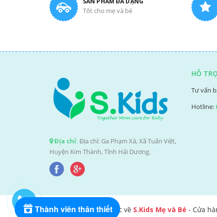
SẢN PHẨM ĐA DẠNG
Tốt cho mẹ và bé
HỖ TR
Tư vấn b
Hotline:
Địa chỉ:
Địa chỉ: Ga Phạm Xá, Xã Tuấn Việt,
Huyện Kim Thành, Tỉnh Hải Dương.
Thành viên thân thiết
@Bản quyền thuộc về
S.Kids Mẹ và Bé
- Cửa hà