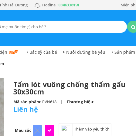
 Tỉnh Hải Dương
Hotline :
0346338191
Miễn phí
kiện
Bác sỹ của bé
Nuôi dưỡng bé yêu
Sản phẩm
cm
Tấm lót vuông chống thấm gấu
30x30cm
|
Mã sản phẩm:
PVN618
Thương hiệu:
Liên hệ
Thêm vào yêu thích
Màu sắc