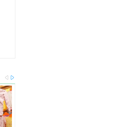
prev
next