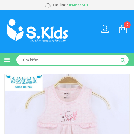
Hotline :
0346338191
0