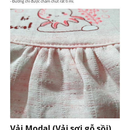
- Đường chỉ được chăm chút rất tỉ mỉ.
Vải Modal (Vải sợi gỗ sồi)