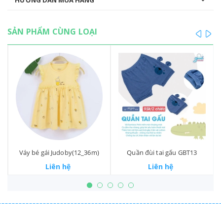
HƯỚNG DẪN MUA HÀNG
SẢN PHẨM CÙNG LOẠI
prev
ne
l
Váy bé gái Judoby(12_36m)
Quần đùi tai gấu GBT13
Liên hệ
Liên hệ