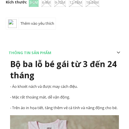
Kích thước
3-6M
6-9M
9-12M
12-18M
18-24M
Thêm vào yêu thích
THÔNG TIN SẢN PHẨM
Bộ ba lỗ bé gái từ 3 đến 24
tháng
- Áo khoét nách và được may cách điệu.
- Mặc rất thoáng mát, dễ vận động.
- Trên áo in họa tiết, tăng thêm vẻ cá tính và năng động cho bé.