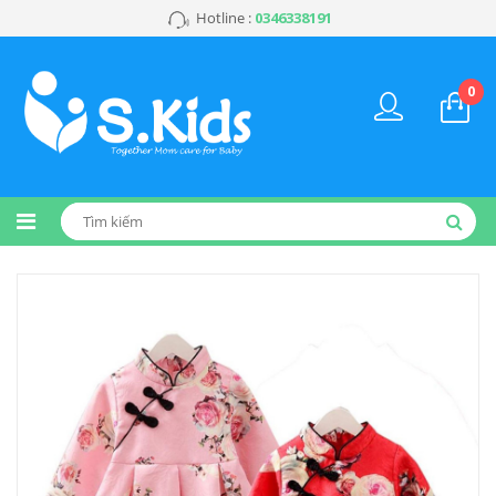
Hotline :
0346338191
0