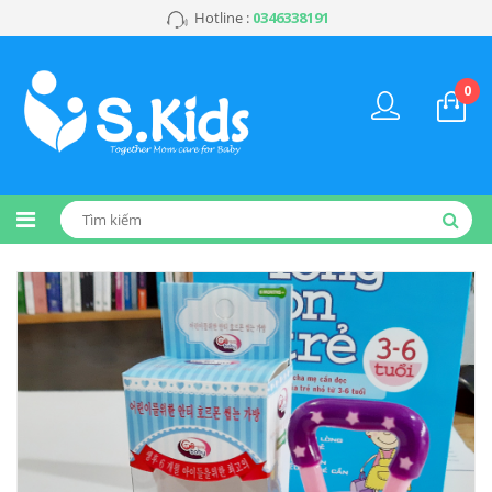
Hotline :
0346338191
0