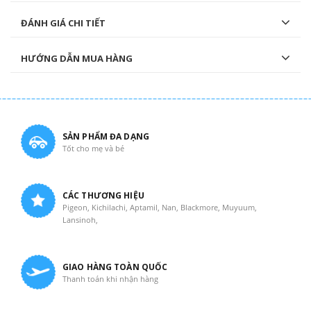
ĐÁNH GIÁ CHI TIẾT
HƯỚNG DẪN MUA HÀNG
SẢN PHẨM ĐA DẠNG
Tốt cho mẹ và bé
CÁC THƯƠNG HIỆU
Pigeon, Kichilachi, Aptamil, Nan, Blackmore, Muyuum,
Lansinoh,
GIAO HÀNG TOÀN QUỐC
Thanh toán khi nhận hàng