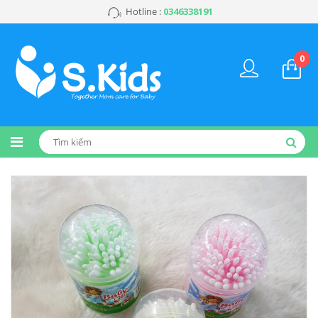
Hotline :
0346338191
0