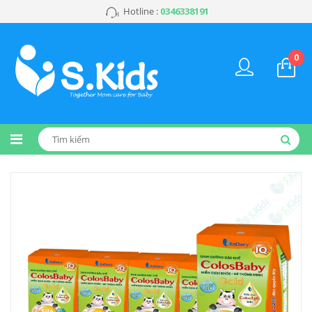
Hotline :
0346338191
0