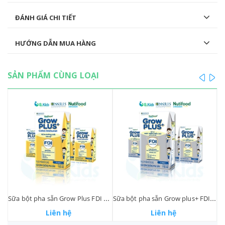
ĐÁNH GIÁ CHI TIẾT
HƯỚNG DẪN MUA HÀNG
SẢN PHẨM CÙNG LOẠI
prev
ne
ha sẵn Optimum vinamilk 110ml
Sữa bột pha sẵn Grow Plus FDI sữa non Immunel 110ml
Sữa bột pha sẵn Grow plus+ FDI - Cao lớn vượt trội 110ml
Liên hệ
Liên hệ