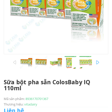
prev
next
Sữa bột pha sẵn ColosBaby IQ
110ml
Mã sản phẩm:
8936170701367
Thương hiệu:
vitadairy
Liên hệ