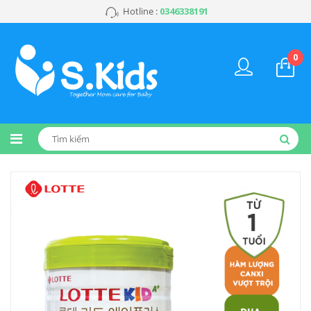
Hotline :
0346338191
0