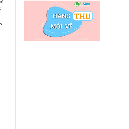
hể
ộ
ạo