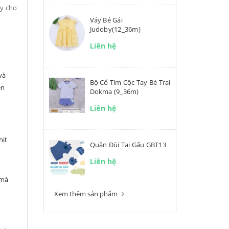
ày cho
Váy Bé Gái
Judoby(12_36m)
Liên hệ
và
Bộ Cổ Tim Cộc Tay Bé Trai
ễn
Dokma (9_36m)
Liên hệ
hịt
Quần Đùi Tai Gấu GBT13
Liên hệ
 mà
Xem thêm sản phẩm