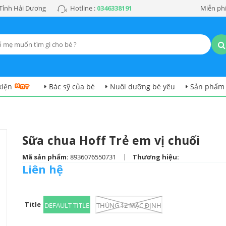
 Tỉnh Hải Dương
Hotline :
0346338191
Miễn phí
kiện
Bác sỹ của bé
Nuôi dưỡng bé yêu
Sản phẩm
Sữa chua Hoff Trẻ em vị chuối
|
Mã sản phẩm:
8936076550731
Thương hiệu:
Liên hệ
Title
DEFAULT TITLE
THÙNG 12 MẶC ĐỊNH