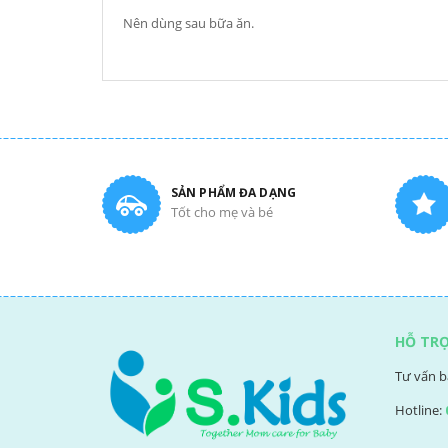
Nên dùng sau bữa ăn.
SẢN PHẨM ĐA DẠNG
Tốt cho mẹ và bé
HỖ TR
Tư vấn b
Hotline: