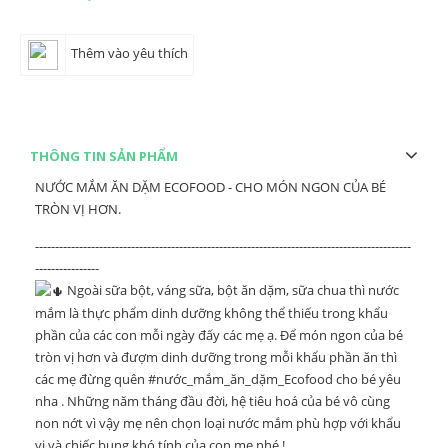
Thêm vào yêu thích
THÔNG TIN SẢN PHẨM
NƯỚC MẮM ĂN DẶM ECOFOOD - CHO MÓN NGON CỦA BÉ
TRÒN VỊ HƠN.
----------------------------------------------------------------------------------------------
----------------
Ngoài sữa bột, váng sữa, bột ăn dặm, sữa chua thì nước
mắm là thực phẩm dinh dưỡng không thể thiếu trong khẩu
phần của các con mỗi ngày đấy các mẹ ạ. Để món ngon của bé
tròn vị hơn và đượm dinh dưỡng trong mỗi khẩu phần ăn thì
các mẹ đừng quên
#nước_mắm_ăn_dặm_Ecofood
cho bé yêu
nha . Những năm tháng đầu đời, hệ tiêu hoá của bé vô cùng
non nớt vì vậy mẹ nên chọn loại nước mắm phù hợp với khẩu
vị và chiếc bụng khó tính của con mẹ nhé !