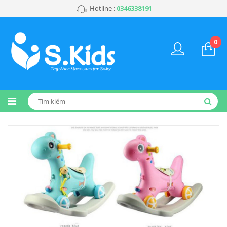
Hotline :
0346338191
0