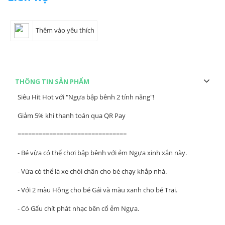
Thêm vào yêu thích
THÔNG TIN SẢN PHẨM
Siêu Hit Hot với "Ngựa bập bênh 2 tính năng"!
Giảm 5% khi thanh toán qua QR Pay
===============================
- Bé vừa có thể chơi bập bênh với ẻm Ngựa xinh xắn này.
- Vừa có thể là xe chòi chân cho bé chạy khắp nhà.
- Với 2 màu Hồng cho bé Gái và màu xanh cho bé Trai.
- Có Gấu chít phát nhạc bên cổ ẻm Ngựa.