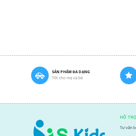
SẢN PHẨM ĐA DẠNG
Tốt cho mẹ và bé
HỖ TR
Tư vấn b