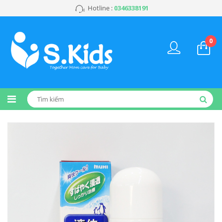
Hotline :
0346338191
0