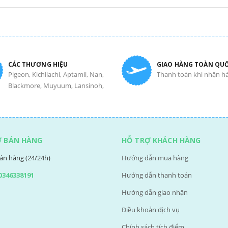
CÁC THƯƠNG HIỆU
GIAO HÀNG TOÀN QU
Pigeon, Kichilachi, Aptamil, Nan,
Thanh toán khi nhận h
Blackmore, Muyuum, Lansinoh,
Ợ BÁN HÀNG
HỖ TRỢ KHÁCH HÀNG
án hàng (24/24h)
Hướng dẫn mua hàng
0346338191
Hướng dẫn thanh toán
Hướng dẫn giao nhận
Điều khoản dịch vụ
Chính sách tích điểm