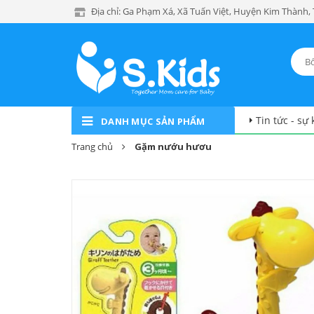
Địa chỉ: Ga Phạm Xá, Xã Tuấn Việt, Huyện Kim Thành,
Tin tức - sự 
DANH MỤC SẢN PHẨM
Trang chủ
Gặm nướu hươu