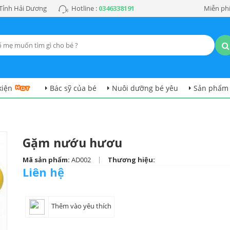
 Tỉnh Hải Dương
Hotline :
0346338191
Miễn phí
kiện
Bác sỹ của bé
Nuôi dưỡng bé yêu
Sản phẩm
Gặm nướu hươu
|
Mã sản phẩm:
AD002
Thương hiệu:
Liên hệ
Thêm vào yêu thích