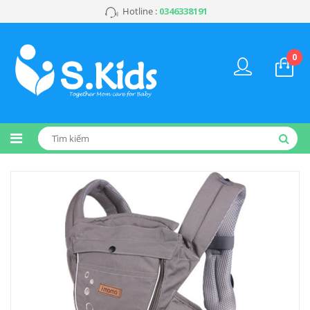
Hotline :
0346338191
0