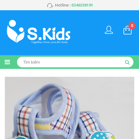
Hotline :
0346338191
0