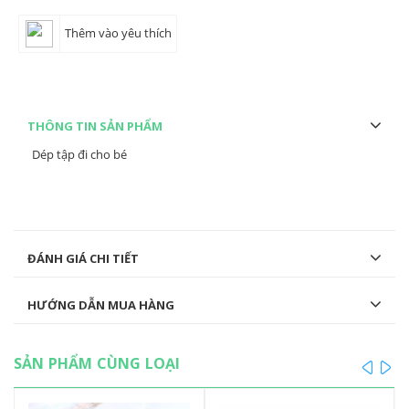
Thêm vào yêu thích
THÔNG TIN SẢN PHẨM
Dép tập đi cho bé
ĐÁNH GIÁ CHI TIẾT
HƯỚNG DẪN MUA HÀNG
SẢN PHẨM CÙNG LOẠI
prev
ne