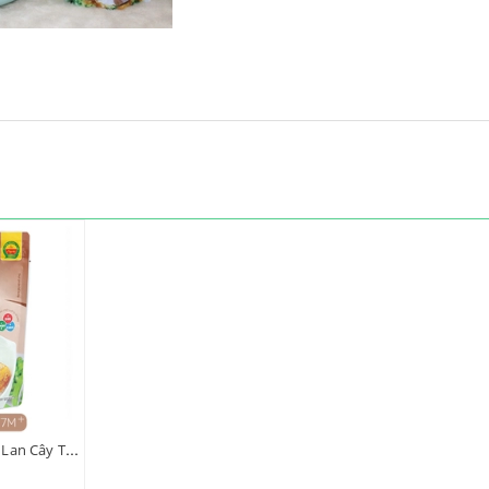
Cháo tươi Ếch đậu Hà Lan Cây Thị 260g