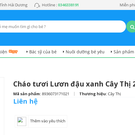
 Tỉnh Hải Dương
Hotline :
0346338191
Miễn phí
kiện
Bác sỹ của bé
Nuôi dưỡng bé yêu
Sản phẩm
Cháo tươi Lươn đậu xanh Cây Thị 
|
Mã sản phẩm:
8936073171021
Thương hiệu:
Cây Thị
Liên hệ
Thêm vào yêu thích