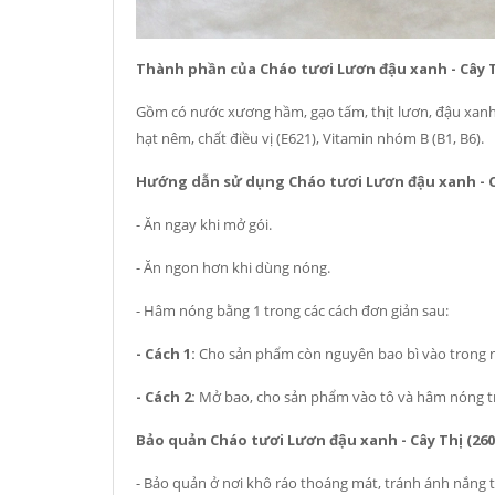
Thành phần của Cháo tươi Lươn đậu xanh - Cây T
Gồm có nước xương hầm, gạo tấm, thịt lươn, đậu xanh,
hạt nêm, chất điều vị (E621), Vitamin nhóm B (B1, B6).
Hướng dẫn sử dụng Cháo tươi Lươn đậu xanh - Câ
- Ăn ngay khi mở gói.
- Ăn ngon hơn khi dùng nóng.
- Hâm nóng bằng 1 trong các cách đơn giản sau:
- Cách 1:
Cho sản phẩm còn nguyên bao bì vào trong n
- Cách 2:
Mở bao, cho sản phẩm vào tô và hâm nóng tro
Bảo quản Cháo tươi Lươn đậu xanh - Cây Thị (260
- Bảo quản ở nơi khô ráo thoáng mát, tránh ánh nắng t