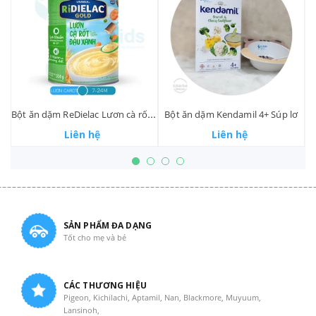
Bột ăn dặm ReDielac Lươn cà rốt đậu xanh
Bột ăn dặm Kendamil 4+ Súp lơ
Liên hệ
Liên hệ
SẢN PHẨM ĐA DẠNG
Tốt cho mẹ và bé
CÁC THƯƠNG HIỆU
Pigeon, Kichilachi, Aptamil, Nan, Blackmore, Muyuum,
Lansinoh,