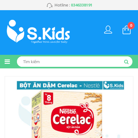
Hotline :
0346338191
0