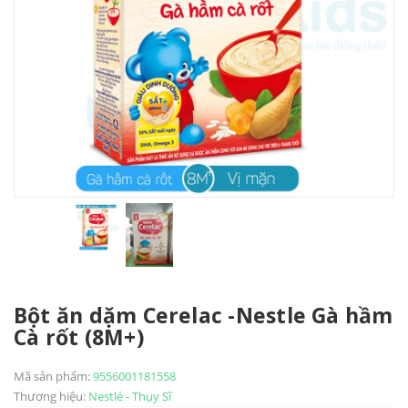
Bột ăn dặm Cerelac -Nestle Gà hầm
Cà rốt (8M+)
Mã sản phẩm:
9556001181558
Thương hiệu:
Nestlé - Thụy Sĩ