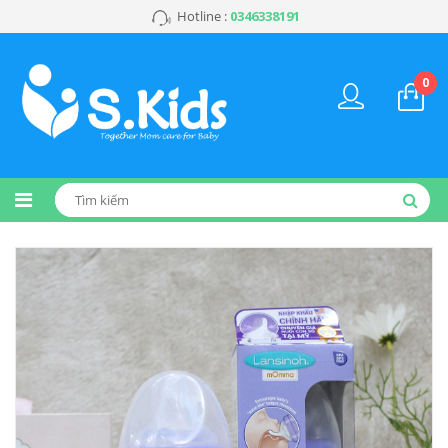
Hotline :
0346338191
0