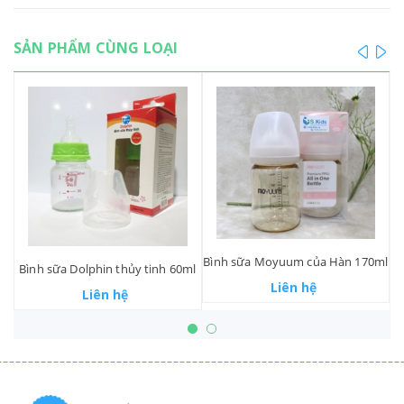
SẢN PHẨM CÙNG LOẠI
prev
ne
Bình sữa Moyuum của Hàn 170ml
l
Bình sữa Dolphin thủy tinh 60ml
Liên hệ
Liên hệ