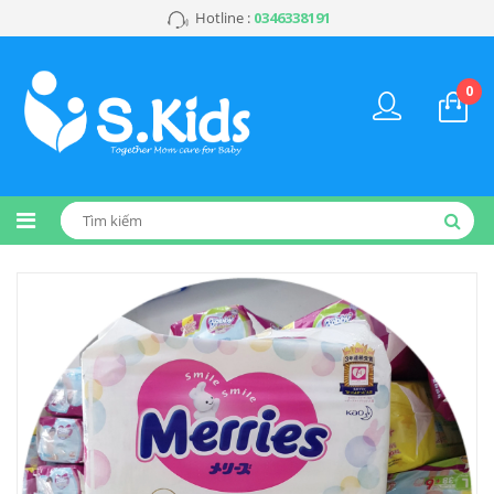
Hotline :
0346338191
0