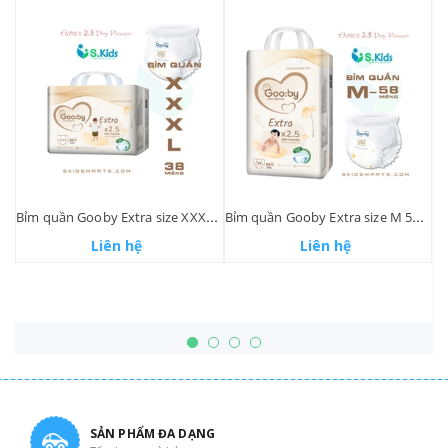
m tã dán Newborn Love Baby 36m
Bỉm quần Gooby Extra size XXXL 38 miếng
Bỉm quần Gooby Extra size M 58 miếng
Liên hệ
Liên hệ
SẢN PHẨM ĐA DẠNG