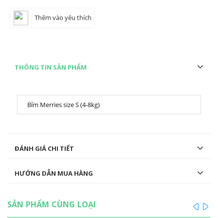
Thêm vào yêu thích
THÔNG TIN SẢN PHẨM
ĐÁNH GIÁ CHI TIẾT
HƯỚNG DẪN MUA HÀNG
SẢN PHẨM CÙNG LOẠI
prev
ne