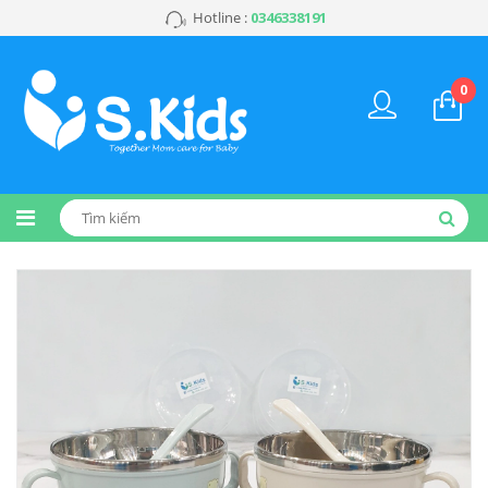
Hotline :
0346338191
0