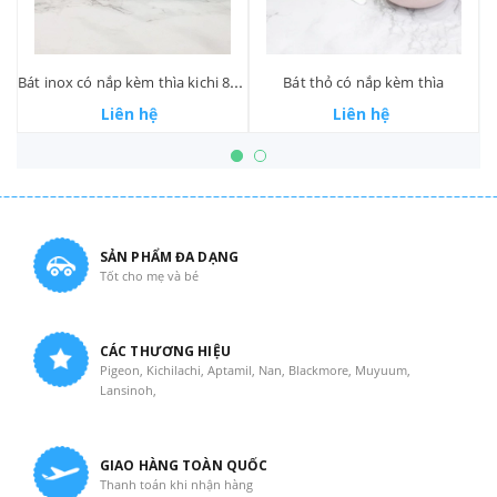
Bát inox có nắp kèm thìa kichi 8866
Bát thỏ có nắp kèm thìa
Liên hệ
Liên hệ
SẢN PHẨM ĐA DẠNG
Tốt cho mẹ và bé
CÁC THƯƠNG HIỆU
Pigeon, Kichilachi, Aptamil, Nan, Blackmore, Muyuum,
Lansinoh,
GIAO HÀNG TOÀN QUỐC
Thanh toán khi nhận hàng