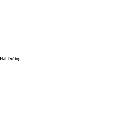
 Hải Dương
đ